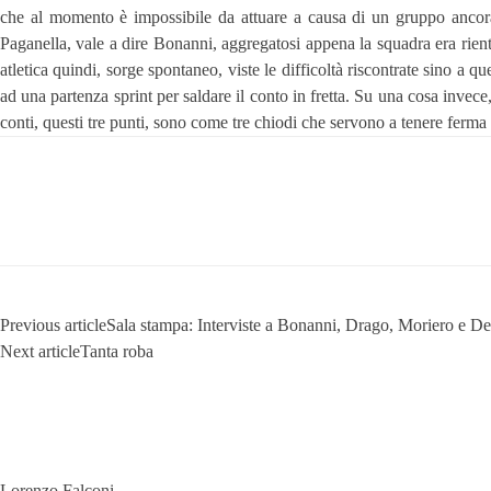
che al momento è impossibile da attuare a causa di un gruppo ancora d
Paganella, vale a dire Bonanni, aggregatosi appena la squadra era rient
atletica quindi, sorge spontaneo, viste le difficoltà riscontrate sino a q
ad una partenza sprint per saldare il conto in fretta. Su una cosa inve
conti, questi tre punti, sono come tre chiodi che servono a tenere ferma
Previous article
Sala stampa: Interviste a Bonanni, Drago, Moriero e D
Next article
Tanta roba
Lorenzo Falconi