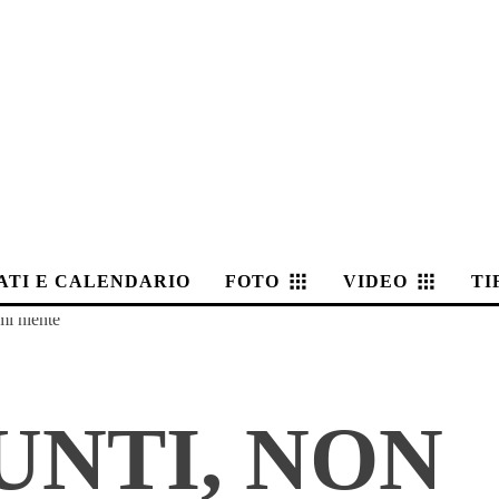
ATI E CALENDARIO
FOTO
VIDEO
TI
mi niente
UNTI, NON