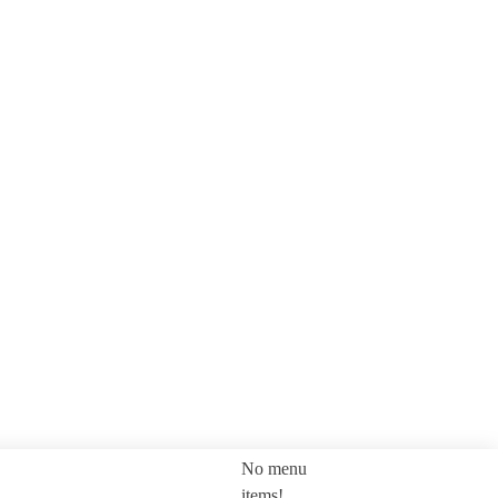
No menu
SEARCH
items!