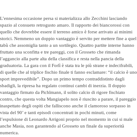
L’ennesima occasione persa si materializza allo Zecchini lasciando
spazio al consueto retrogusto amaro. Il rapporto dei biancorossi con
quello che dovrebbe essere il terreno amico è forse arrivato ai minimi
storici. Nemmeno un doppio vantaggio è servito per mettere fine a quel
tabù che assomiglia tanto a un sortilegio. Quattro partite interne hanno
fruttato una sconfitta e tre pareggi, con il Grosseto che rimanda
l’aggancio alla parte alta della classifica e resta nella pancia della
graduatoria. La gara con il Forlì è stata tra le più strane e indecifrabili,
di quelle che al triplice fischio finale ti fanno esclamare: “il calcio è uno
sport imprevedibile”. Dopo un primo tempo contraddistinto dagli
sbadigli, la ripresa ha regalato continui cambi di inerzia. Il doppio
vantaggio firmato da Pichlmann, il solito calcio di rigore fischiato
contro, che questa volta Mangiapelo non è riuscito a parare, il pareggio
inaspettato degli ospiti che falliscono anche il clamoroso sorpasso in
vista del 90’ e tanti episodi concentrati in pochi minuti, come
l’espulsione di Leonardo Arrigoni proprio nel momento in cui si male
anche Masia, non garantendo al Grosseto un finale da superiorità
numerica.