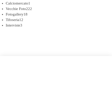
Calciomercato
1
Vecchie Foto
222
Fotogallery
18
Tifoseria
12
Interviste
3
COOKIE POLICY (UE)