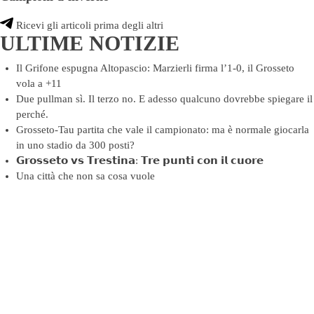
Ricevi gli articoli prima degli altri
ULTIME NOTIZIE
Il Grifone espugna Altopascio: Marzierli firma l’1-0, il Grosseto
vola a +11
Due pullman sì. Il terzo no. E adesso qualcuno dovrebbe spiegare il
perché.
Grosseto-Tau partita che vale il campionato: ma è normale giocarla
in uno stadio da 300 posti?
𝗚𝗿𝗼𝘀𝘀𝗲𝘁𝗼 𝘃𝘀 𝗧𝗿𝗲𝘀𝘁𝗶𝗻𝗮: 𝗧𝗿𝗲 𝗽𝘂𝗻𝘁𝗶 𝗰𝗼𝗻 𝗶𝗹 𝗰𝘂𝗼𝗿𝗲
Una città che non sa cosa vuole