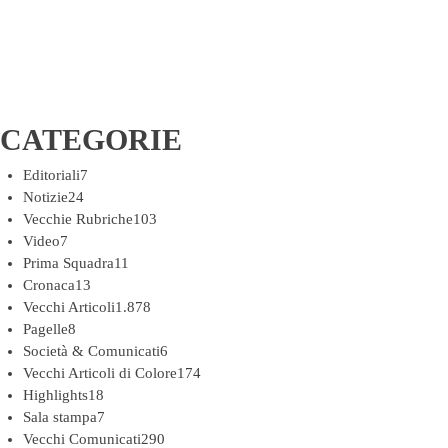
CATEGORIE
Editoriali
7
Notizie
24
Vecchie Rubriche
103
Video
7
Prima Squadra
11
Cronaca
13
Vecchi Articoli
1.878
Pagelle
8
Società & Comunicati
6
Vecchi Articoli di Colore
174
Highlights
18
Sala stampa
7
Vecchi Comunicati
290