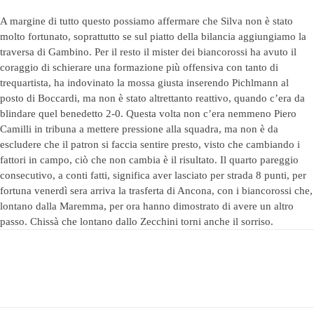
A margine di tutto questo possiamo affermare che Silva non è stato
molto fortunato, soprattutto se sul piatto della bilancia aggiungiamo la
traversa di Gambino. Per il resto il mister dei biancorossi ha avuto il
coraggio di schierare una formazione più offensiva con tanto di
trequartista, ha indovinato la mossa giusta inserendo Pichlmann al
posto di Boccardi, ma non è stato altrettanto reattivo, quando c’era da
blindare quel benedetto 2-0. Questa volta non c’era nemmeno Piero
Camilli in tribuna a mettere pressione alla squadra, ma non è da
escludere che il patron si faccia sentire presto, visto che cambiando i
fattori in campo, ciò che non cambia è il risultato. Il quarto pareggio
consecutivo, a conti fatti, significa aver lasciato per strada 8 punti, per
fortuna venerdì sera arriva la trasferta di Ancona, con i biancorossi che,
lontano dalla Maremma, per ora hanno dimostrato di avere un altro
passo. Chissà che lontano dallo Zecchini torni anche il sorriso.