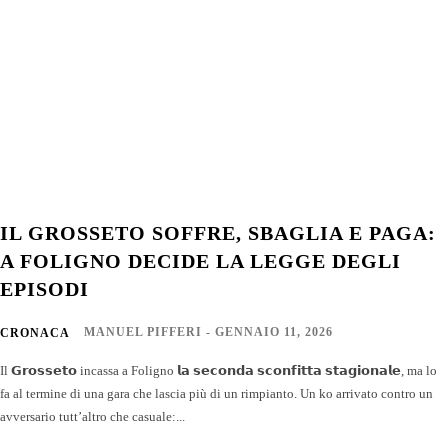
IL GROSSETO SOFFRE, SBAGLIA E PAGA:
A FOLIGNO DECIDE LA LEGGE DEGLI
EPISODI
MANUEL PIFFERI
-
GENNAIO 11, 2026
CRONACA
Il 𝗚𝗿𝗼𝘀𝘀𝗲𝘁𝗼 incassa a Foligno 𝗹𝗮 𝘀𝗲𝗰𝗼𝗻𝗱𝗮 𝘀𝗰𝗼𝗻𝗳𝗶𝘁𝘁𝗮 𝘀𝘁𝗮𝗴𝗶𝗼𝗻𝗮𝗹𝗲, ma lo
fa al termine di una gara che lascia più di un rimpianto. Un ko arrivato contro un
avversario tutt’altro che casuale:...