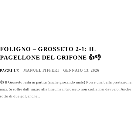
FOLIGNO – GROSSETO 2-1: IL
PAGELLONE DEL GRIFONE 👍👎
MANUEL PIFFERI
-
GENNAIO 13, 2026
PAGELLE
👍 Il Grosseto resta in partita (anche giocando male) Non è una bella prestazione,
anzi. Si soffre dall’inizio alla fine, ma il Grosseto non crolla mai davvero. Anche
sotto di due gol, anche...