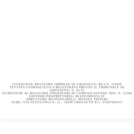
COOKIE POLICY (UE)
DICHIARAZIONE SULLA PRIVACY (UE)
BIANCOROSSI.IT – LA STORIA
ISCRIZIONE REGISTRO IMPRESE DI GROSSETO: REA N. 112830
TESTATA GIORNALISTICA REGISTRATA PRESSO IL TRIBUNALE DI
GROSSETO: N. 01/11
ISCRIZIONE AL REGISTRO OPERATORI DI COMUNICAZIONE: ROC N. 21506
EDITORE/PROPRIETARIO: BIANCOROSSI.IT
DIRETTORE RESPONSABILE: MANUEL PIFFERI
SEDE: VIA VETULONIA N. 12 - 58100 GROSSETO P.I.: 01207010537