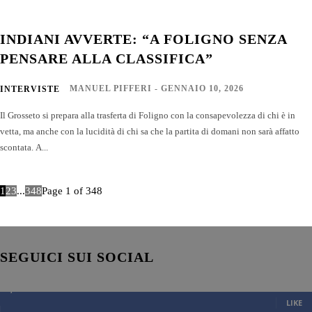
INDIANI AVVERTE: “A FOLIGNO SENZA
PENSARE ALLA CLASSIFICA”
MANUEL PIFFERI
-
GENNAIO 10, 2026
INTERVISTE
Il Grosseto si prepara alla trasferta di Foligno con la consapevolezza di chi è in
vetta, ma anche con la lucidità di chi sa che la partita di domani non sarà affatto
scontata. A...
1
2
3
...
348
Page 1 of 348
SEGUICI SUI SOCIAL
7,007
Fans
LIKE