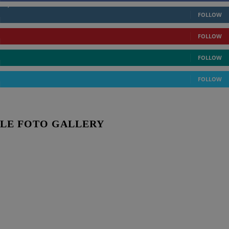
1,177
Followers
FOLLOW
0
Followers
FOLLOW
44
Followers
FOLLOW
2
Followers
FOLLOW
LE FOTO GALLERY