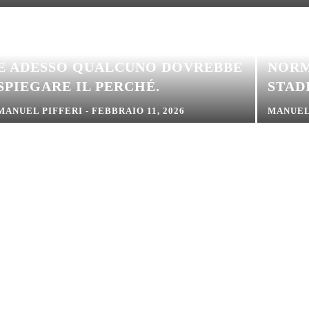
GROS
DUE PULLMAN SÌ. IL TERZO NO.
VALE
E ADESSO QUALCUNO DOVREBBE
NORM
SPIEGARE IL PERCHÉ.
STADI
MANUEL PIFFERI
-
FEBBRAIO 11, 2026
MANUEL