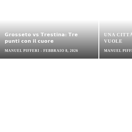
𝗚𝗿𝗼𝘀𝘀𝗲𝘁𝗼 𝘃𝘀 𝗧𝗿𝗲𝘀𝘁𝗶𝗻𝗮: 𝗧𝗿𝗲
UNA CITT
𝗽𝘂𝗻𝘁𝗶 𝗰𝗼𝗻 𝗶𝗹 𝗰𝘂𝗼𝗿𝗲
VUOLE
MANUEL PIFFERI
-
FEBBRAIO 8, 2026
MANUEL PIFF