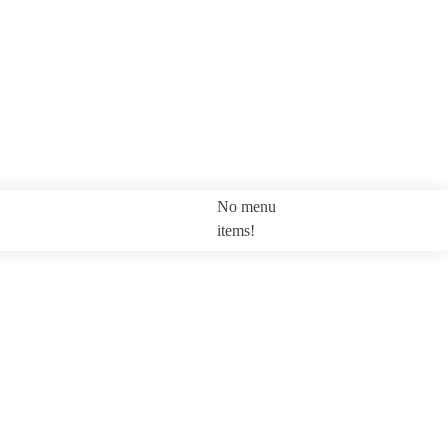
No menu
SEARCH
items!
LOGI