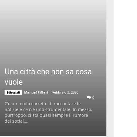
Una città che non sa cosa
vuole
Manuel Pifferi
-
Febbraio 3, 2026
Editoriali
0
C’è un modo corretto di raccontare le
notizie e ce n’è uno strumentale. In mezzo,
purtroppo, ci sta quasi sempre il rumore
dei social,...