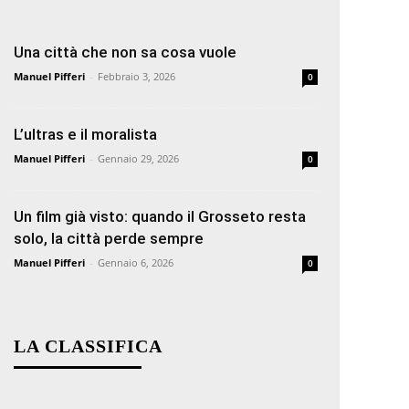
Una città che non sa cosa vuole
Manuel Pifferi
-
Febbraio 3, 2026
0
L’ultras e il moralista
Manuel Pifferi
-
Gennaio 29, 2026
0
Un film già visto: quando il Grosseto resta
solo, la città perde sempre
Manuel Pifferi
-
Gennaio 6, 2026
0
LA CLASSIFICA