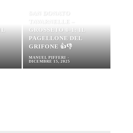
SAN DONATO
TAVARNELLE –
IL
GROSSETO 0-1: IL
PAGELLONE DEL
GRIFONE 👍👎
MANUEL PIFFERI
-
DICEMBRE 15, 2025