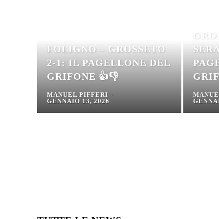
GRO
FOLIGNO – GROSSETO
SERA
2-1: IL PAGELLONE DEL
PAG
GRIFONE 👍👎
GRIF
MANUEL PIFFERI
-
MANUE
GENNAIO 13, 2026
GENNAI