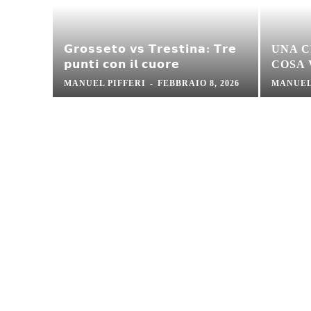
𝗚𝗿𝗼𝘀𝘀𝗲𝘁𝗼 𝘃𝘀 𝗧𝗿𝗲𝘀𝘁𝗶𝗻𝗮: 𝗧𝗿𝗲
UNA C
𝗽𝘂𝗻𝘁𝗶 𝗰𝗼𝗻 𝗶𝗹 𝗰𝘂𝗼𝗿𝗲
COSA
MANUEL PIFFERI
-
FEBBRAIO 8, 2026
MANUEL