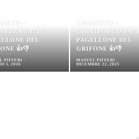
SSETO –
GROSSETO –
VEZZA 2-1: IL
GHIVIBORGO 1-0: 
ELLONE DEL
PAGELLONE DEL
ONE 👍👎
GRIFONE 👍👎
L PIFFERI
-
MANUEL PIFFERI
-
O 5, 2026
DICEMBRE 22, 2025