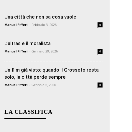
Una città che non sa cosa vuole
Manuel Pifferi
-
Febbraio 3, 2026
0
L’ultras e il moralista
Manuel Pifferi
-
Gennaio 29, 2026
0
Un film già visto: quando il Grosseto resta
solo, la città perde sempre
Manuel Pifferi
-
Gennaio 6, 2026
0
LA CLASSIFICA