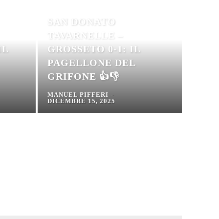
SAN DONATO
TAVARNELLE –
IL
GROSSETO 0-1: IL
PAGELLONE DEL
GRIFONE 👍👎
MANUEL PIFFERI
-
DICEMBRE 15, 2025