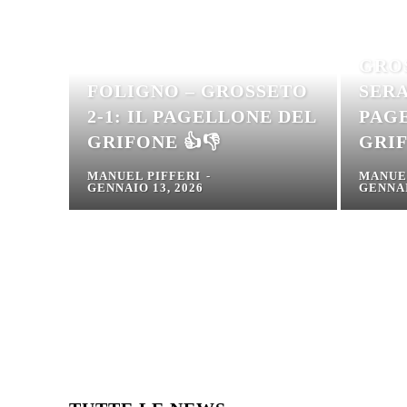
GRO
FOLIGNO – GROSSETO
SERA
2-1: IL PAGELLONE DEL
PAG
GRIFONE 👍👎
GRIF
MANUEL PIFFERI
-
MANUE
GENNAIO 13, 2026
GENNAI