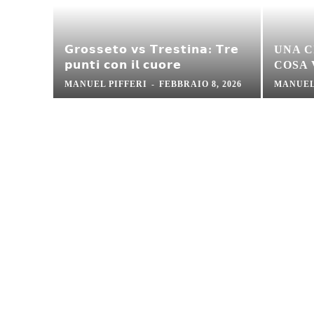
𝗚𝗿𝗼𝘀𝘀𝗲𝘁𝗼 𝘃𝘀 𝗧𝗿𝗲𝘀𝘁𝗶𝗻𝗮: 𝗧𝗿𝗲
UNA C
𝗽𝘂𝗻𝘁𝗶 𝗰𝗼𝗻 𝗶𝗹 𝗰𝘂𝗼𝗿𝗲
COSA
MANUEL PIFFERI
-
FEBBRAIO 8, 2026
MANUEL