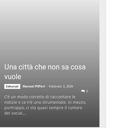
Una città che non sa cosa
vuole
Manuel Pifferi
-
Febbraio 3, 2026
Editoriali
0
C’è un modo corretto di raccontare le
notizie e ce n’è uno strumentale. In mezzo,
purtroppo, ci sta quasi sempre il rumore
dei social,...