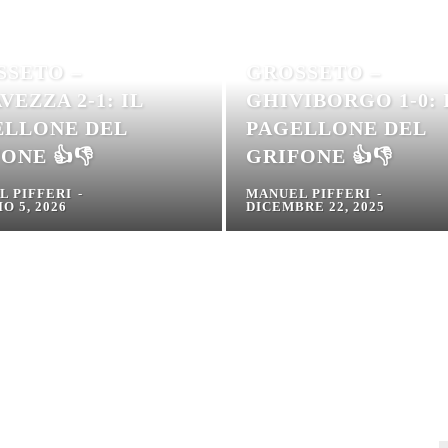
SSETO –
GROSSETO –
VEZZA 2-1: IL
GHIVIBORGO 1-0: 
ELLONE DEL
PAGELLONE DEL
ONE 👍👎
GRIFONE 👍👎
L PIFFERI
-
MANUEL PIFFERI
-
O 5, 2026
DICEMBRE 22, 2025