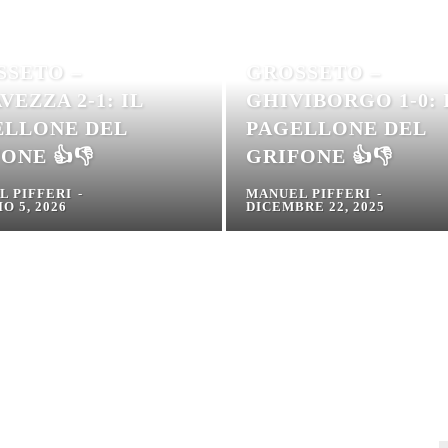
SSETO –
GROSSETO –
VEZZA 2-1: IL
GHIVIBORGO 1-0: 
ELLONE DEL
PAGELLONE DEL
ONE 👍👎
GRIFONE 👍👎
L PIFFERI
-
MANUEL PIFFERI
-
O 5, 2026
DICEMBRE 22, 2025