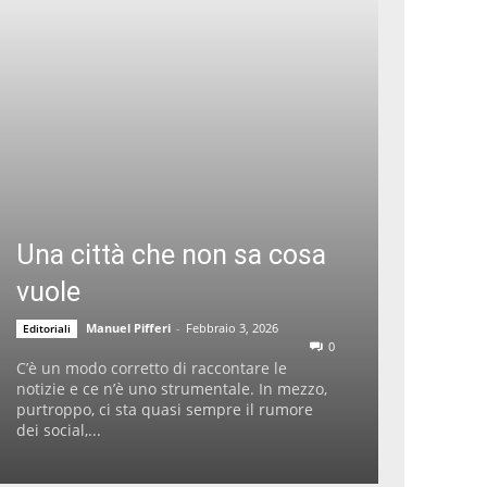
Una città che non sa cosa
vuole
Manuel Pifferi
-
Febbraio 3, 2026
Editoriali
0
C’è un modo corretto di raccontare le
notizie e ce n’è uno strumentale. In mezzo,
purtroppo, ci sta quasi sempre il rumore
dei social,...