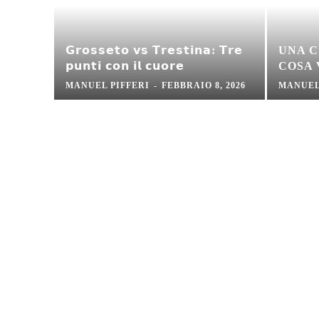
𝗚𝗿𝗼𝘀𝘀𝗲𝘁𝗼 𝘃𝘀 𝗧𝗿𝗲𝘀𝘁𝗶𝗻𝗮: 𝗧𝗿𝗲
UNA C
𝗽𝘂𝗻𝘁𝗶 𝗰𝗼𝗻 𝗶𝗹 𝗰𝘂𝗼𝗿𝗲
COSA
MANUEL PIFFERI
-
FEBBRAIO 8, 2026
MANUEL