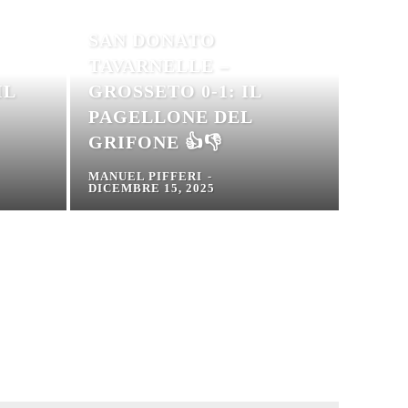
SAN DONATO
TAVARNELLE –
IL
GROSSETO 0-1: IL
PAGELLONE DEL
GRIFONE 👍👎
MANUEL PIFFERI
-
DICEMBRE 15, 2025