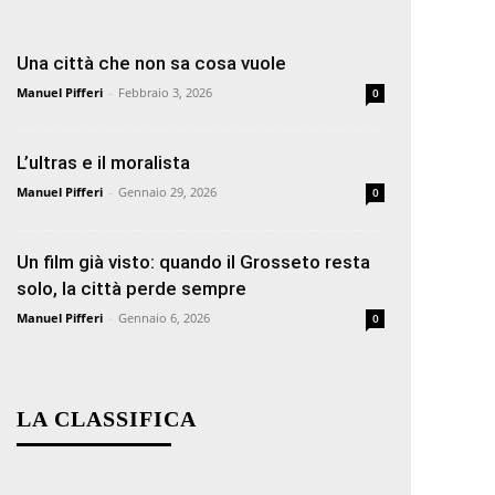
Una città che non sa cosa vuole
Manuel Pifferi
-
Febbraio 3, 2026
0
L’ultras e il moralista
Manuel Pifferi
-
Gennaio 29, 2026
0
Un film già visto: quando il Grosseto resta
solo, la città perde sempre
Manuel Pifferi
-
Gennaio 6, 2026
0
LA CLASSIFICA