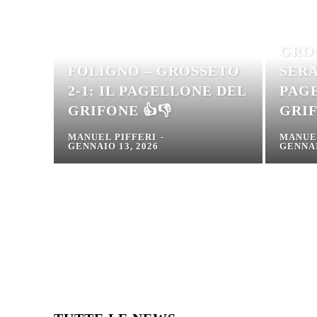
GRO
FOLIGNO – GROSSETO
SERA
2-1: IL PAGELLONE DEL
PAG
GRIFONE 👍👎
GRIF
MANUEL PIFFERI
-
MANUE
GENNAIO 13, 2026
GENNAI