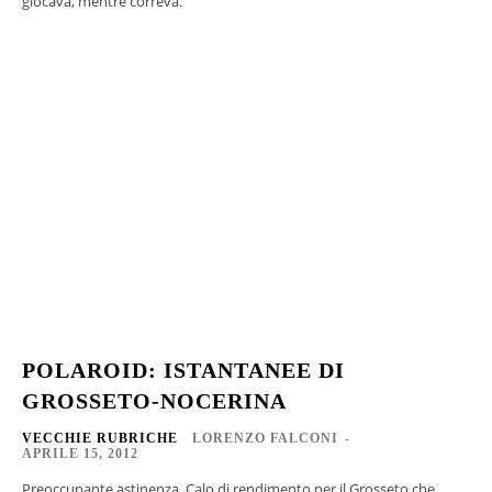
giocava, mentre correva.
POLAROID: ISTANTANEE DI
GROSSETO-NOCERINA
VECCHIE RUBRICHE
LORENZO FALCONI
-
APRILE 15, 2012
Preoccupante astinenza. Calo di rendimento per il Grosseto che