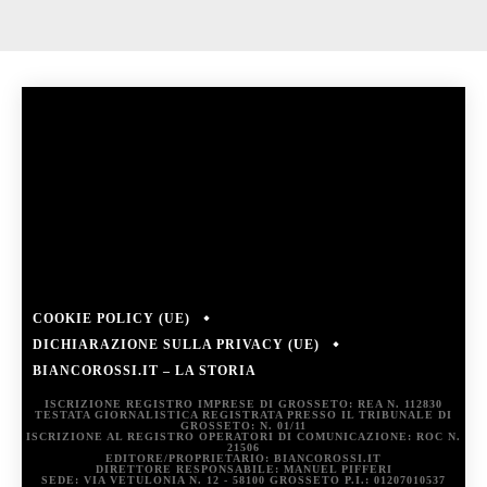
COOKIE POLICY (UE)
DICHIARAZIONE SULLA PRIVACY (UE)
BIANCOROSSI.IT – LA STORIA
ISCRIZIONE REGISTRO IMPRESE DI GROSSETO: REA N. 112830
TESTATA GIORNALISTICA REGISTRATA PRESSO IL TRIBUNALE DI
GROSSETO: N. 01/11
ISCRIZIONE AL REGISTRO OPERATORI DI COMUNICAZIONE: ROC N.
21506
EDITORE/PROPRIETARIO: BIANCOROSSI.IT
DIRETTORE RESPONSABILE: MANUEL PIFFERI
SEDE: VIA VETULONIA N. 12 - 58100 GROSSETO P.I.: 01207010537