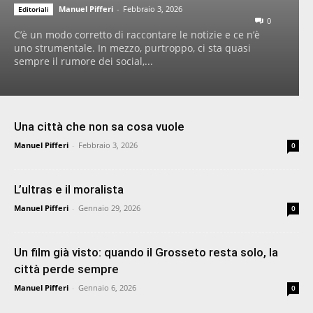
Manuel Pifferi
-
Febbraio 3, 2026
Editoriali
0
C’è un modo corretto di raccontare le notizie e ce n’è
uno strumentale. In mezzo, purtroppo, ci sta quasi
sempre il rumore dei social,...
Una città che non sa cosa vuole
Manuel Pifferi
-
Febbraio 3, 2026
0
L’ultras e il moralista
Manuel Pifferi
-
Gennaio 29, 2026
0
Un film già visto: quando il Grosseto resta solo, la
città perde sempre
Manuel Pifferi
-
Gennaio 6, 2026
0