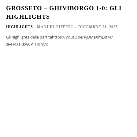
GROSSETO – GHIVIBORGO 1-0: GLI
HIGHLIGHTS
HIGHLIGHTS
MANUEL PIFFERI
-
DICEMBRE 21, 2025
Gli highlights della partitahttps://youtu.be/PjDMaXmLctM?
si=H4XsKkwuP_Hdnl7c