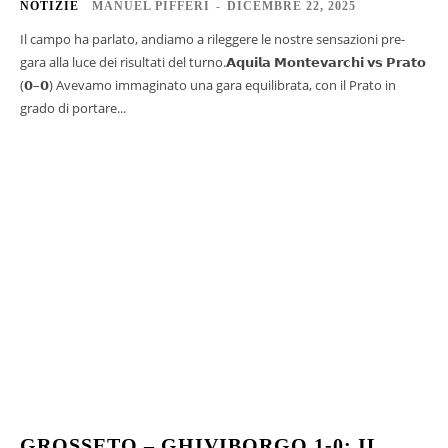
NOTIZIE
MANUEL PIFFERI
-
DICEMBRE 22, 2025
Il campo ha parlato, andiamo a rileggere le nostre sensazioni pre-
gara alla luce dei risultati del turno.𝗔𝗾𝘂𝗶𝗹𝗮 𝗠𝗼𝗻𝘁𝗲𝘃𝗮𝗿𝗰𝗵𝗶 𝘃𝘀 𝗣𝗿𝗮𝘁𝗼
(𝟬–𝟬) Avevamo immaginato una gara equilibrata, con il Prato in
grado di portare...
GROSSETO – GHIVIBORGO 1-0: IL