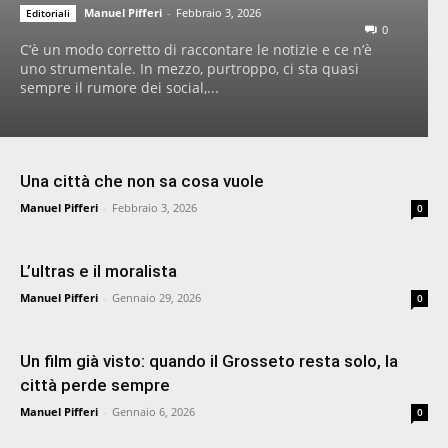
Manuel Pifferi
-
Febbraio 3, 2026
Editoriali
0
C’è un modo corretto di raccontare le notizie e ce n’è
uno strumentale. In mezzo, purtroppo, ci sta quasi
sempre il rumore dei social,...
Una città che non sa cosa vuole
Manuel Pifferi
-
Febbraio 3, 2026
0
L’ultras e il moralista
Manuel Pifferi
-
Gennaio 29, 2026
0
Un film già visto: quando il Grosseto resta solo, la
città perde sempre
Manuel Pifferi
-
Gennaio 6, 2026
0