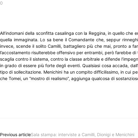
0
All’indomani della sconfitta casalinga con la Reggina, in quello che 
quella immaginata. Lo sa bene il Comandante che, seppur rinneghi con
invece, scende il solito Camilli, battagliero più che mai, pronto a f
l’accostamento risulterebbe offensivo per entrambi, però farebbe di t
scaglia contro il sistema, contro la classe arbitrale e difende l’impe
in grado di essere più forte degli eventi. Qualsiasi cosa accada, dall’e
tipo di sollecitazione. Menichini ha un compito difficilissimo, in cui 
che Tomei, un “mostro di realismo”, aggiunga qualcosa di sostanzioso
Previous article
Sala stampa: interviste a Camilli, Dionigi e Menichini