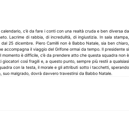
 calendario, c’è da fare i conti con una realtà cruda e ben diversa da
o. Lacrime di rabbia, di incredulità, di ingiustizia. In sala stampa,
rni dal 25 dicembre. Piero Camilli non è Babbo Natale, sia ben chiaro,
he accompagna il viaggio del Grifone ormai da tempo. Il presidente si
 il momento è difficile, c’è da prendere atto che questa squadra non è
 giocatori così fragili e, a questo punto, sempre più restii a qualsiasi
dra con la testa, il morale e gli attributi sotto i tacchetti, sperando
ta, suo malgrado, dovrà davvero travestirsi da Babbo Natale.