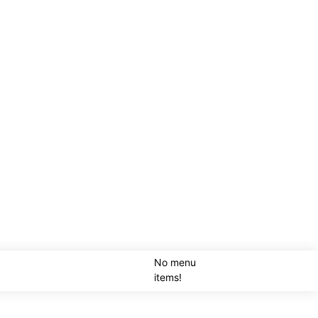
No menu
SEARCH
items!
LOGI