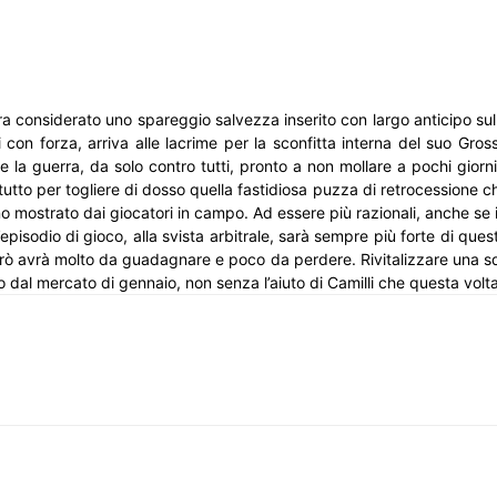
era considerato uno spareggio salvezza inserito con largo anticipo sul
 forza, arriva alle lacrime per la sconfitta interna del suo Grosset
are la guerra, da solo contro tutti, pronto a non mollare a pochi gio
utto per togliere di dosso quella fastidiosa puzza di retrocessione c
gno mostrato dai giocatori in campo. Ad essere più razionali, anche se
pisodio di gioco, alla svista arbitrale, sarà sempre più forte di questi
però avrà molto da guadagnare e poco da perdere. Rivitalizzare una squa
 dal mercato di gennaio, non senza l’aiuto di Camilli che questa vol