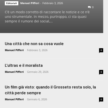
Manuel Pifferi
-
Febbraio 3, 2026
Editoriali
0
C’è un modo corretto di raccontare le notizie e ce n’è
uno strumentale. In mezzo, purtroppo, ci sta quasi
sempre il rumore dei social,...
Una città che non sa cosa vuole
Manuel Pifferi
-
Febbraio 3, 2026
0
L’ultras e il moralista
Manuel Pifferi
-
Gennaio 29, 2026
0
Un film già visto: quando il Grosseto resta solo, la
città perde sempre
Manuel Pifferi
-
Gennaio 6, 2026
0