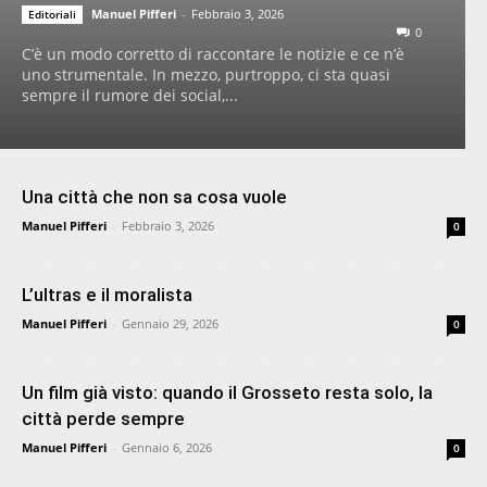
Manuel Pifferi
-
Febbraio 3, 2026
Editoriali
0
C’è un modo corretto di raccontare le notizie e ce n’è
uno strumentale. In mezzo, purtroppo, ci sta quasi
sempre il rumore dei social,...
Una città che non sa cosa vuole
Manuel Pifferi
-
Febbraio 3, 2026
0
L’ultras e il moralista
Manuel Pifferi
-
Gennaio 29, 2026
0
Un film già visto: quando il Grosseto resta solo, la
città perde sempre
Manuel Pifferi
-
Gennaio 6, 2026
0