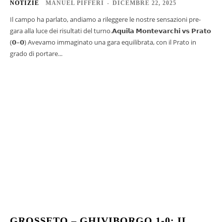
NOTIZIE
MANUEL PIFFERI
-
DICEMBRE 22, 2025
Il campo ha parlato, andiamo a rileggere le nostre sensazioni pre-
gara alla luce dei risultati del turno.𝗔𝗾𝘂𝗶𝗹𝗮 𝗠𝗼𝗻𝘁𝗲𝘃𝗮𝗿𝗰𝗵𝗶 𝘃𝘀 𝗣𝗿𝗮𝘁𝗼
(𝟬–𝟬) Avevamo immaginato una gara equilibrata, con il Prato in
grado di portare...
GROSSETO – GHIVIBORGO 1-0: IL