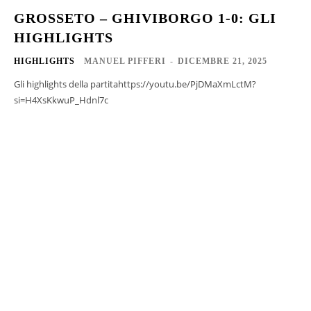
GROSSETO – GHIVIBORGO 1-0: GLI
HIGHLIGHTS
HIGHLIGHTS
MANUEL PIFFERI
-
DICEMBRE 21, 2025
Gli highlights della partitahttps://youtu.be/PjDMaXmLctM?
si=H4XsKkwuP_Hdnl7c