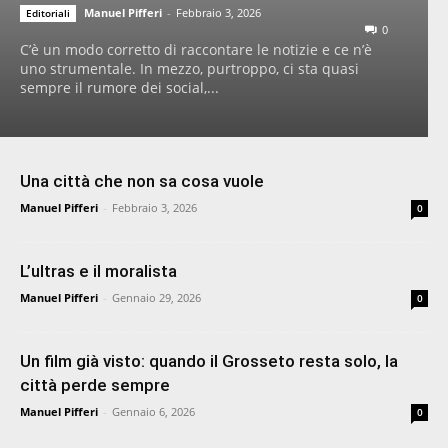
Manuel Pifferi
-
Febbraio 3, 2026
Editoriali
0
C’è un modo corretto di raccontare le notizie e ce n’è
uno strumentale. In mezzo, purtroppo, ci sta quasi
sempre il rumore dei social,...
Una città che non sa cosa vuole
Manuel Pifferi
-
Febbraio 3, 2026
0
L’ultras e il moralista
Manuel Pifferi
-
Gennaio 29, 2026
0
Un film già visto: quando il Grosseto resta solo, la
città perde sempre
Manuel Pifferi
-
Gennaio 6, 2026
0