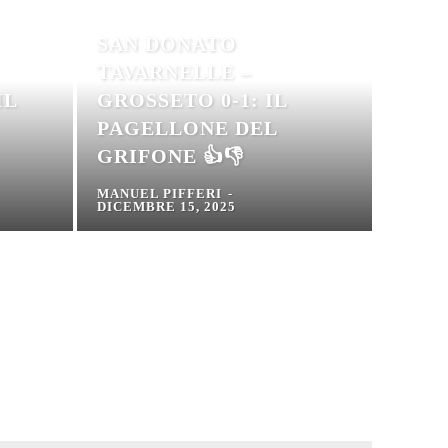
SAN DONATO
TAVARNELLE –
IL
GROSSETO 0-1: IL
PAGELLONE DEL
GRIFONE 👍👎
MANUEL PIFFERI
-
DICEMBRE 15, 2025