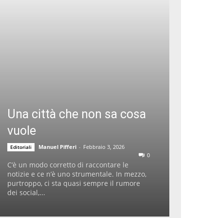
Una città che non sa cosa
vuole
Manuel Pifferi
-
Febbraio 3, 2026
Editoriali
0
C’è un modo corretto di raccontare le
notizie e ce n’è uno strumentale. In mezzo,
purtroppo, ci sta quasi sempre il rumore
dei social,...