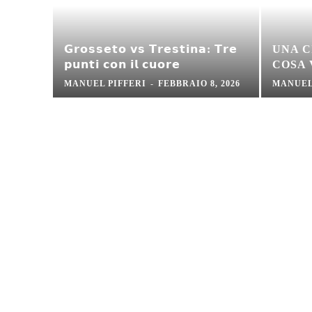
𝗚𝗿𝗼𝘀𝘀𝗲𝘁𝗼 𝘃𝘀 𝗧𝗿𝗲𝘀𝘁𝗶𝗻𝗮: 𝗧𝗿𝗲
UNA C
𝗽𝘂𝗻𝘁𝗶 𝗰𝗼𝗻 𝗶𝗹 𝗰𝘂𝗼𝗿𝗲
COSA
MANUEL PIFFERI
-
FEBBRAIO 8, 2026
MANUEL