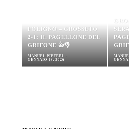
GRO
FOLIGNO – GROSSETO
SERA
2-1: IL PAGELLONE DEL
PAG
GRIFONE 👍👎
GRIF
MANUEL PIFFERI
-
MANUE
GENNAIO 13, 2026
GENNAI