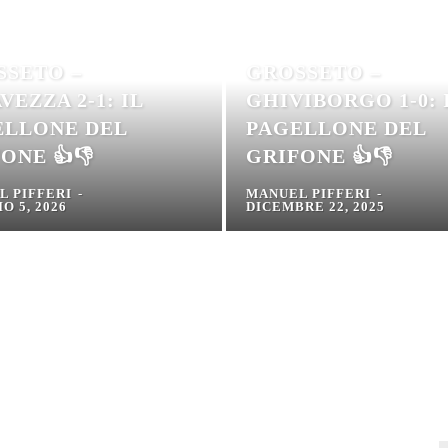
SSETO –
GROSSETO –
VEZZA 2-1: IL
GHIVIBORGO 1-0: 
ELLONE DEL
PAGELLONE DEL
ONE 👍👎
GRIFONE 👍👎
L PIFFERI
-
MANUEL PIFFERI
-
O 5, 2026
DICEMBRE 22, 2025