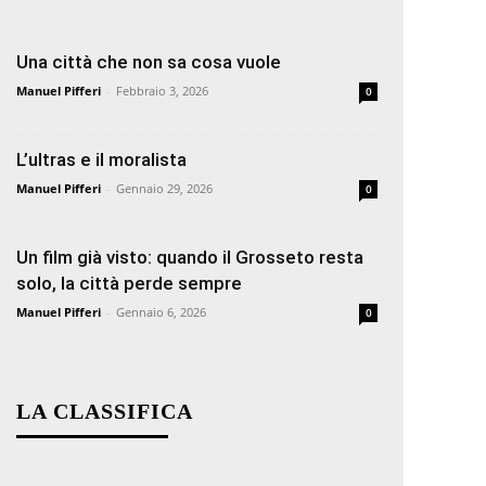
Una città che non sa cosa vuole
Manuel Pifferi
-
Febbraio 3, 2026
0
L’ultras e il moralista
Manuel Pifferi
-
Gennaio 29, 2026
0
Un film già visto: quando il Grosseto resta
solo, la città perde sempre
Manuel Pifferi
-
Gennaio 6, 2026
0
LA CLASSIFICA